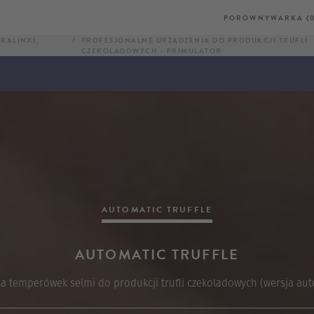
PORÓWNYWARKA (0
RALINKI,
PROFESJONALNE URZĄDZENIA DO PRODUKCJI TRUFLI
CZEKOLADOWYCH - PRIMULATOR
AUTOMATIC TRUFFLE
AUTOMATIC TRUFFLE
a temperówek selmi do produkcji trufli czekoladowych (wersja au