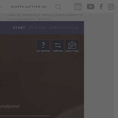
)
KOSZYK ZAPYTAŃ (0)
LINIA DO PRODUKCJI TRUFLI CZEKOLADOWYCH
SELMI AUTOMATIC TRUFFLE
START
POBIERZ
SPECYFIKACJA
tomatyczna)