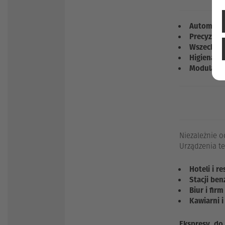
Automatyz
Precyzyjn
Wszechst
Higiena i 
Modularno
Niezależnie o
Urządzenia te
Hoteli i re
Stacji be
Biur i firm
Kawiarni i
Ekspresy do