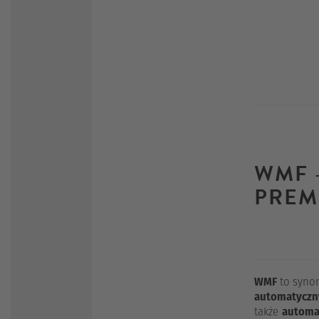
WMF 
PREM
WMF
to syno
automatyczn
także
automat