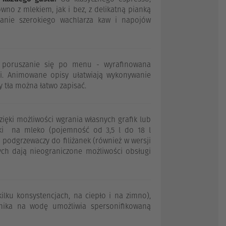
wno z mlekiem, jak i bez, z delikatną pianką
anie szerokiego wachlarza kaw i napojów
e poruszanie się po menu - wyrafinowana
gi. Animowane opisy ułatwiają wykonywanie
y tła można łatwo zapisać.
ęki możliwości wgrania własnych grafik lub
wki na mleko (pojemność od 3,5 l do 18 l
podgrzewaczy do filiżanek (również w wersji
h dają nieograniczone możliwości obsługi
ilku konsystencjach, na ciepło i na zimno),
ika na wodę umożliwia spersonifikowaną