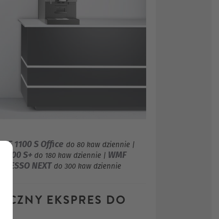
W
MF 1100 S Office
do 80 kaw dziennie |
 1500 S+
WMF
do 180 kaw dziennie |
PRESSO NEXT
do 300 kaw dziennie
YCZNY EKSPRES DO
J