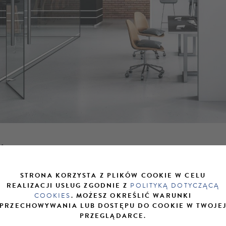
ion 10
W
MF 1100 S
do 50 kaw dziennie |
do 80 kaw dziennie |
50
WMF 1300 S
WMF
do 80 kaw dziennie |
do 150 kaw dziennie |
WMF 9000 S+
WMF ES
50 kaw dziennie |
do 350 kaw dziennie
|
STRONA KORZYSTA Z PLIKÓW COOKIE W CELU
REALIZACJI USŁUG ZGODNIE Z
POLITYKĄ DOTYCZĄCĄ
COOKIES
. MOŻESZ OKREŚLIĆ WARUNKI
ACZEGO WARTO WYBRAĆ AUTOMAT
PRZECHOWYWANIA LUB DOSTĘPU DO COOKIE W TWOJE
KAWY WMF?
PRZEGLĄDARCE.