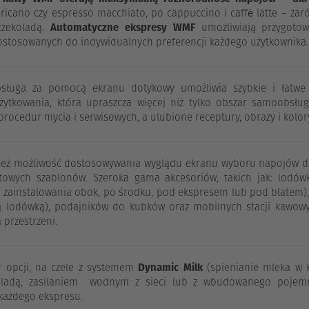
ericano czy espresso macchiato, po cappuccino i caffè latte – zaró
czekoladą.
Automatyczne ekspresy WMF
umożliwiają przygotow
ostosowanych do indywidualnych preferencji każdego użytkownika.
obsługa za pomocą ekranu dotykowy umożliwia szybkie i łatw
ytkowania, która upraszcza więcej niż tylko obszar samoobsłu
rocedur mycia i serwisowych, a ulubione receptury, obrazy i kolor
nież możliwość dostosowywania wyglądu ekranu wyboru napojów dzi
towych szablonów. Szeroka gama akcesoriów, takich jak: lodó
 zainstalowania obok, po środku, pod ekspresem lub pod blatem), 
lodówką), podajników do kubków oraz mobilnych stacji kawowyc
 przestrzeni.
 opcji, na czele z systemem
Dynamic Milk
(spienianie mleka w k
oladą, zasilaniem wodnym z sieci lub z wbudowanego pojemn
 każdego ekspresu.