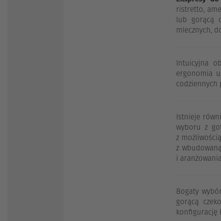
ristretto, am
lub gorącą 
mlecznych, d
Intuicyjna 
ergonomia uż
codziennych p
Istnieje rów
wyboru z go
z możliwością
z wbudowaną 
i aranżowania
Bogaty wybór
gorącą czek
konfigurację