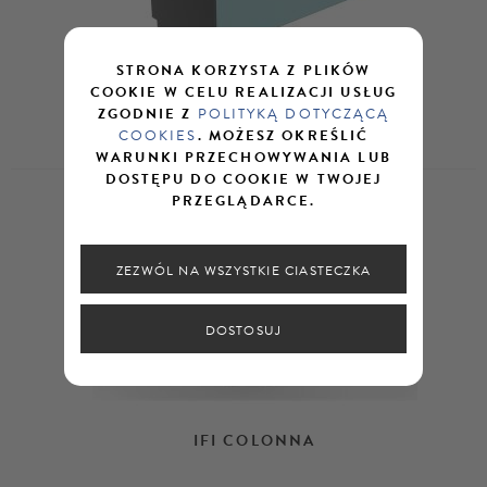
STRONA KORZYSTA Z PLIKÓW
COOKIE W CELU REALIZACJI USŁUG
ZGODNIE Z
POLITYKĄ DOTYCZĄCĄ
IFI ORAMA
COOKIES
. MOŻESZ OKREŚLIĆ
WARUNKI PRZECHOWYWANIA LUB
DOSTĘPU DO COOKIE W TWOJEJ
PRZEGLĄDARCE.
ZEZWÓL NA WSZYSTKIE CIASTECZKA
DOSTOSUJ
IFI COLONNA