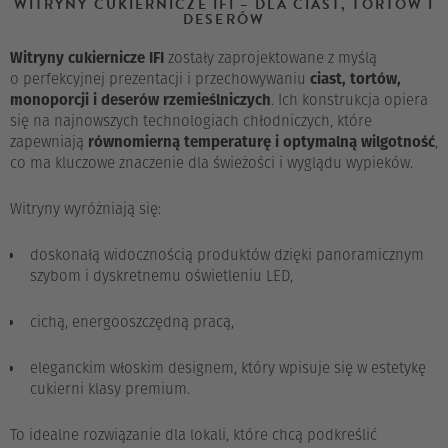
WITRYNY CUKIERNICZE IFI – DLA CIAST, TORTÓW I
DESERÓW
Witryny cukiernicze IFI
zostały zaprojektowane z myślą
o perfekcyjnej prezentacji i przechowywaniu
ciast, tortów,
monoporcji i deserów rzemieślniczych
. Ich konstrukcja opiera
się na najnowszych technologiach chłodniczych, które
zapewniają
równomierną temperaturę i optymalną wilgotność
,
co ma kluczowe znaczenie dla świeżości i wyglądu wypieków.
Witryny wyróżniają się:
doskonałą widocznością produktów dzięki panoramicznym
szybom i dyskretnemu oświetleniu LED,
cichą, energooszczędną pracą,
eleganckim włoskim designem, który wpisuje się w estetykę
cukierni klasy premium.
To idealne rozwiązanie dla lokali, które chcą podkreślić