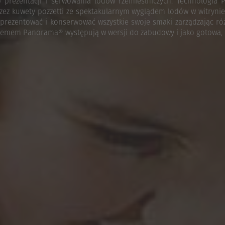
 prezentacji i serwowania lodów rzemieślniczych. Technologia
ez kuwety pozzetti ze spektakularnym wyglądem lodów w witryni
 prezentować i konserwować wszystkie swoje smaki zarządzając 
stemem Panorama® występują w wersji do zabudowy i jako gotowa,