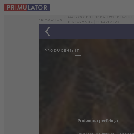
IFI
MASZYNY DO LODÓW I WYPOSAŻENIE 
PANORAMA®
PRIMULATOR
IFI, ICEMATIC | PRIMULATOR
PRODUCENT:
IFI
Podwójna perfekcja