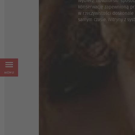
Wybierz nowatorski sposób
konserwację zapewnioną prz
w rzeczywistości doskonale
samym czasie. Witryny z sy
MENU