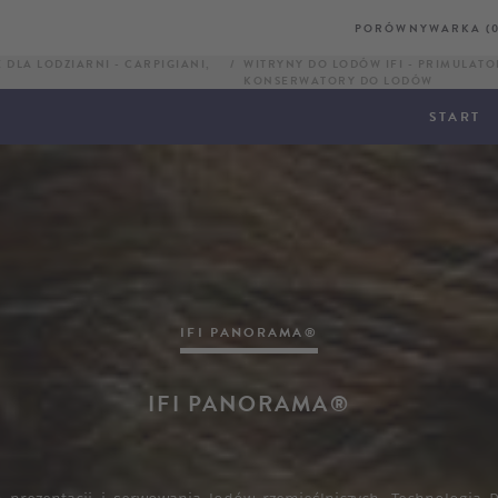
PORÓWNYWARKA (0
DLA LODZIARNI - CARPIGIANI,
WITRYNY DO LODÓW IFI - PRIMULATO
KONSERWATORY DO LODÓW
START
IFI PANORAMA®
IFI PANORAMA®