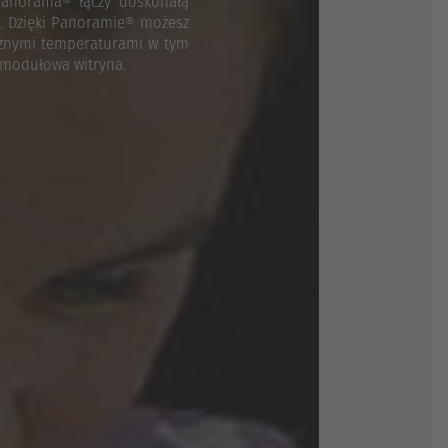
 Panorama® łączy doskonałą
e. Dzięki Panoramie® możesz
różnymi temperaturami w tym
 modułowa witryna.