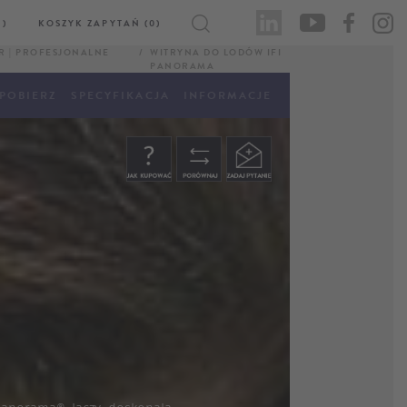
)
KOSZYK ZAPYTAŃ (0)
R | PROFESJONALNE
WITRYNA DO LODÓW IFI
PANORAMA
POBIERZ
SPECYFIKACJA
INFORMACJE