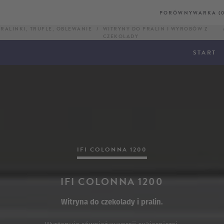
PORÓWNYWARKA (0
RALINKI, TRUFLE, OBLEWANIE
WITRYNY DO PRALIN I WYROBÓW Z
CZEKOLADY
START
IFI COLONNA 1200
IFI COLONNA 1200
Witryna do czekolady i pralin.