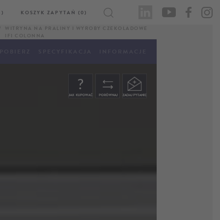
)
KOSZYK ZAPYTAŃ (0)
WITRYNA NA PRALINY I WYROBY CZEKOLADOWE
IFI COLONNA
POBIERZ
SPECYFIKACJA
INFORMACJE