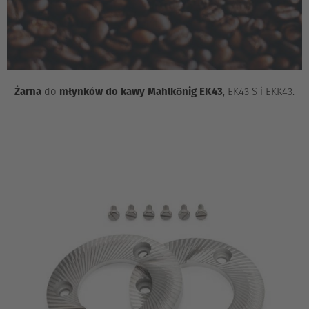
Żarna
do
młynków do kawy Mahlkönig EK43
, EK43 S i EKK43.