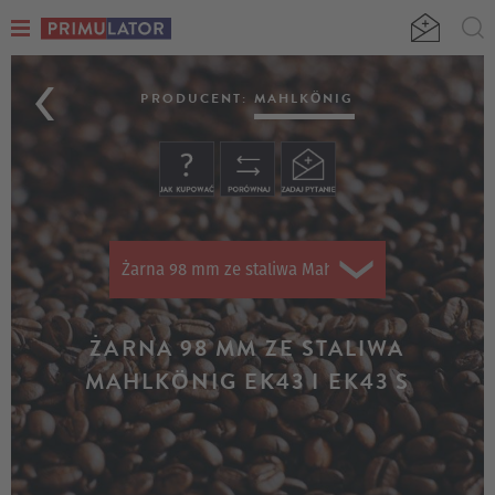
ŻARNA
STALOWE
PRODUCENT:
MAHLKÖNIG
98
MM
MAHLKÖNIG
EK43
Żarna 98 mm ze staliwa Mahlkönig EK43 i EK43 S
(S)
ŻARNA 98 MM ZE STALIWA
MAHLKÖNIG EK43 I EK43 S