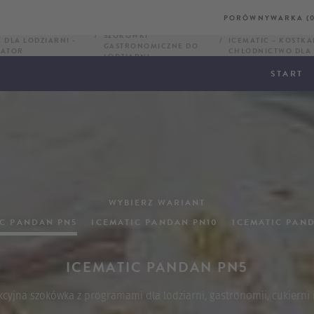
PORÓWNYWARKA (0
SZOKÓWKI
 DLA LODZIARNI -
ICEMATIC – KOSTKA
GASTRONOMICZNE DO
ULATOR
CHŁODNICTWO DLA 
LODZIARNI
START
WYBIERZ WARIANT
IC PANDAN PN5
ICEMATIC PANDAN PN10
ICEMATIC PAND
ICEMATIC PANDAN PN5
cyjna szokówka z programami dla lodziarni, gastronomii, cukierni i