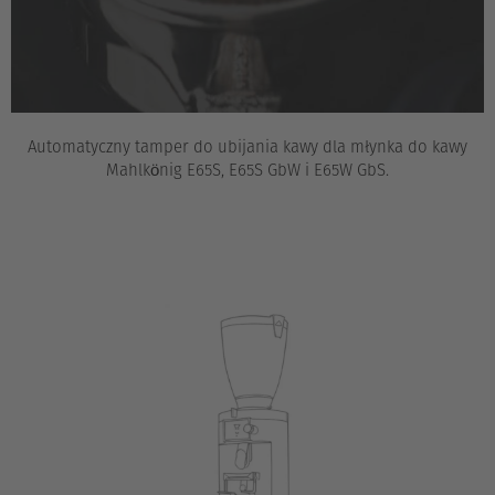
Automatyczny tamper do ubijania kawy dla młynka do kawy
Mahlkönig E65S, E65S GbW i E65W GbS.