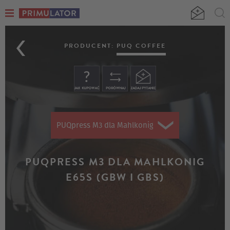
PUQPRESS
M3
PRODUCENT:
PUQ COFFEE
DLA
MAHLKÖNIG
E65S
(GBW
PUQpress M3 dla Mahlkonig E65S (GbW i GbS)
I
GBS)
PUQPRESS M3 DLA MAHLKONIG
E65S (GBW I GBS)