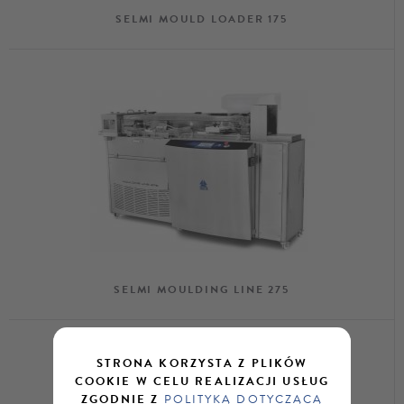
SELMI MOULD LOADER 175
SELMI MOULDING LINE 275
STRONA KORZYSTA Z PLIKÓW
COOKIE W CELU REALIZACJI USŁUG
ZGODNIE Z
POLITYKĄ DOTYCZĄCĄ