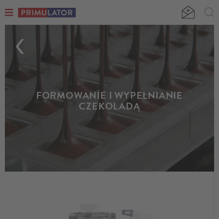
FORMOWANIE I WYPEŁNIANIE
CZEKOLADĄ
Urządzenia do automatycznego
wypełniania form czekoladą
-
produkcja m.in. tabliczek czekolady lub pralin, automatycznego
napełniania słoików kremami i płynną czekoladą, dozowania