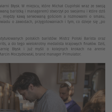
iarni Błysk. W miejscu, które Michał Ciupiński wraz ze swoją
owaną baristką i managerem) stworzył po swojemu i które dziś
taj, między kawą serwowaną gościom a rozmowami o smaku,
wywiadu o zawodach, przygotowaniach i tym, co dzieje się „po
tytułowanych polskich baristów: Mistrz Polski Barista oraz
its, a do tego wielokrotny medalista krajowych finałów. Dziś,
iarnię Błysk i już myśli o kolejnych krokach na arenie
arcin Moczydłowski, brand manager Primulator.