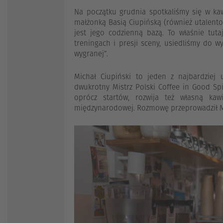
Na początku grudnia spotkaliśmy się w kaw
małżonką Basią Ciupińską (również utalent
jest jego codzienną bazą. To właśnie tu
treningach i presji sceny, usiedliśmy do 
wygranej”.
Michał Ciupiński to jeden z najbardziej u
dwukrotny Mistrz Polski Coffee in Good Spir
oprócz startów, rozwija też własną kaw
międzynarodowej. Rozmowę przeprowadził M