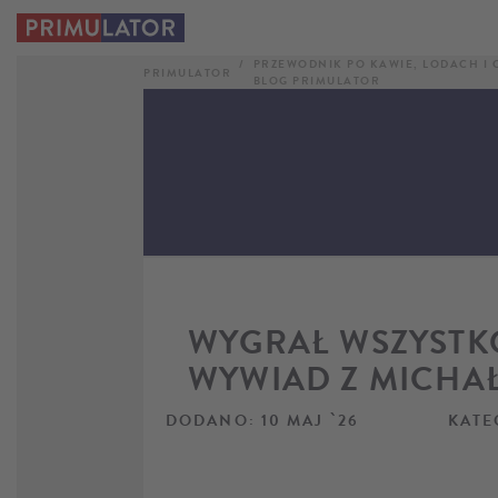
PRZEWODNIK PO KAWIE, LODACH I 
PRIMULATOR
BLOG PRIMULATOR
WYGRAŁ WSZYSTKO
WYWIAD Z MICHAŁ
DODANO: 10 MAJ `26
KATE