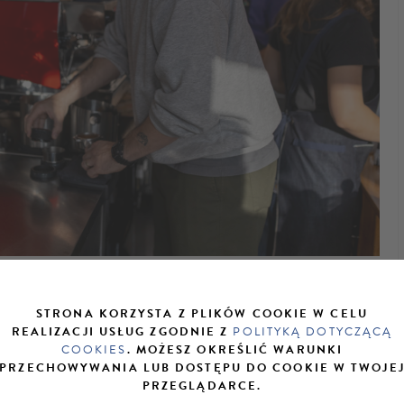
STRONA KORZYSTA Z PLIKÓW COOKIE W CELU
ia Mistrzostwa Polski Baristów, Mistrzostw Polski Coffee in
REALIZACJI USŁUG ZGODNIE Z
POLITYKĄ DOTYCZĄCĄ
aj na Twoją półkę z trofeami, to doszliśmy do wniosku, że
COOKIES
. MOŻESZ OKREŚLIĆ WARUNKI
łowanych polskich baristów, z największą ilością tytułów.
PRZECHOWYWANIA LUB DOSTĘPU DO COOKIE W TWOJE
PRZEGLĄDARCE.