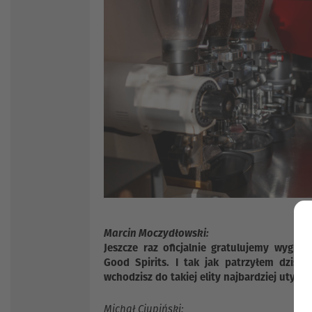
Marcin Moczydłowski:
Jeszcze raz oficjalnie gratulujemy wygran
Good Spirits. I tak jak patrzyłem dzisi
wchodzisz do takiej elity najbardziej utytu
Michał Ciupiński: