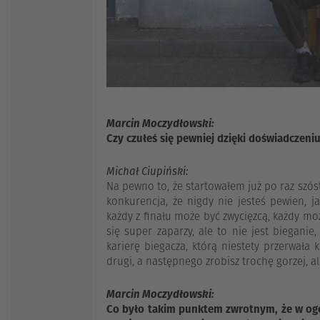
Marcin Moczydłowski:
Czy czułeś się pewniej dzięki doświadczeni
Michał Ciupiński:
Na pewno to, że startowałem już po raz szóst
konkurencja, że nigdy nie jesteś pewien, ja
każdy z finału może być zwycięzcą, każdy m
się super zaparzy, ale to nie jest biegani
karierę biegacza, którą niestety przerwała 
drugi, a następnego zrobisz trochę gorzej, al
Marcin Moczydłowski:
Co było takim punktem zwrotnym, że w ogól