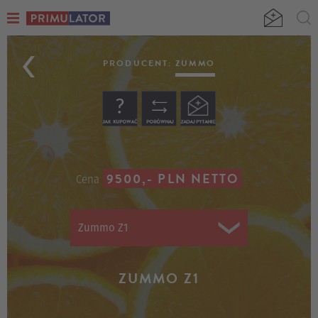
ZUMMO
Z1
PRODUCENT:
ZUMMO
9500,- PLN NETTO
Cena
Zummo Z1
ZUMMO Z1