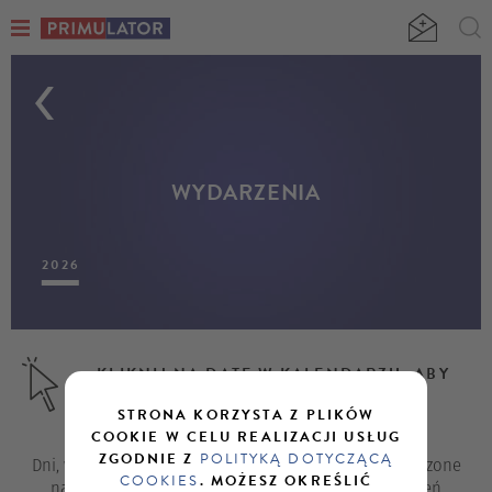
WYDARZENIA
2026
KLIKNIJ NA DATĘ W KALENDARZU, ABY
ZOBACZYĆ INTERESUJĄCE CIĘ
STRONA KORZYSTA Z PLIKÓW
WYDARZENIA.
COOKIE W CELU REALIZACJI USŁUG
ZGODNIE Z
POLITYKĄ DOTYCZĄCĄ
Dni, w których odbywają się wydarzenia, zostały oznaczone
COOKIES
. MOŻESZ OKREŚLIĆ
na kalendarzu. Lista wszystkich dostępnych wydarzeń