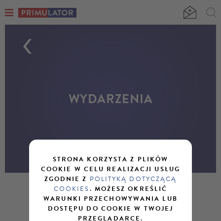
WYDARZENIA
STRONA KORZYSTA Z PLIKÓW
COOKIE W CELU REALIZACJI USŁUG
ZGODNIE Z
POLITYKĄ DOTYCZĄCĄ
COOKIES
. MOŻESZ OKREŚLIĆ
AKTUALNOŚCI
WARUNKI PRZECHOWYWANIA LUB
DOSTĘPU DO COOKIE W TWOJEJ
PRZEGLĄDARCE.