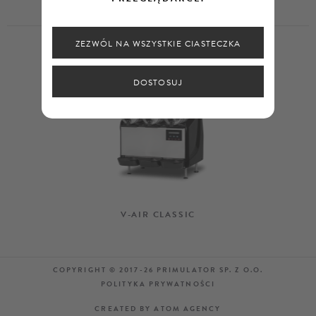
ZEZWÓL NA WSZYSTKIE CIASTECZKA
DOSTOSUJ
V-AIR CLASSIC
COPYRIGHT © 2017-26 PRIMULATOR SP. Z O.O.
POLITYKA PRYWATNOŚCI
CREATED BY ATOM AGENCY