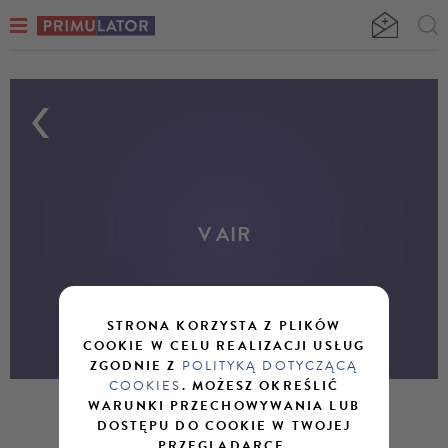
V AIR
STRONA KORZYSTA Z PLIKÓW
COOKIE W CELU REALIZACJI USŁUG
ZGODNIE Z
POLITYKĄ DOTYCZĄCĄ
COOKIES
. MOŻESZ OKREŚLIĆ
WARUNKI PRZECHOWYWANIA LUB
DOSTĘPU DO COOKIE W TWOJEJ
PRZEGLĄDARCE.