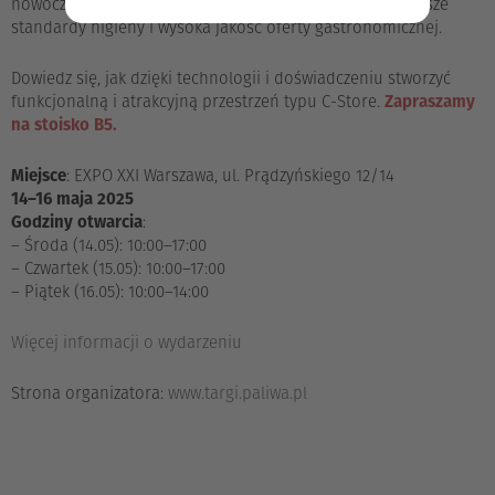
nowoczesnych stacji paliw: szybkość serwowania, najwyższe
standardy higieny i wysoka jakość oferty gastronomicznej.
Dowiedz się, jak dzięki technologii i doświadczeniu stworzyć
funkcjonalną i atrakcyjną przestrzeń typu C-Store.
Zapraszamy
na stoisko B5.
Miejsce
: EXPO XXI Warszawa, ul. Prądzyńskiego 12/14
14–16 maja 2025
Godziny otwarcia
:
– Środa (14.05): 10:00–17:00
– Czwartek (15.05): 10:00–17:00
– Piątek (16.05): 10:00–14:00
Więcej informacji o wydarzeniu
Strona organizatora:
www.targi.paliwa.pl