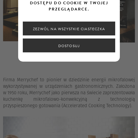
DOSTĘPU DO COOKIE W TWOJEJ
PRZEGLĄDARCE.
ZEZWÓL NA WSZYSTKIE CIASTECZKA
DOSTOSUJ
Firma Merrychef to pionier w dziedzinie energii mikrofalowej
wykorzystywanej w urządzeniach gastronomicznych. Założona
w 1950 roku, Merrychef jako pierwsza na świecie zaprezentowała
kuchenkę mikrofalowo-konwekcyjną z technologią
przyspieszonego gotowania (Accelerated Cooking Technology).