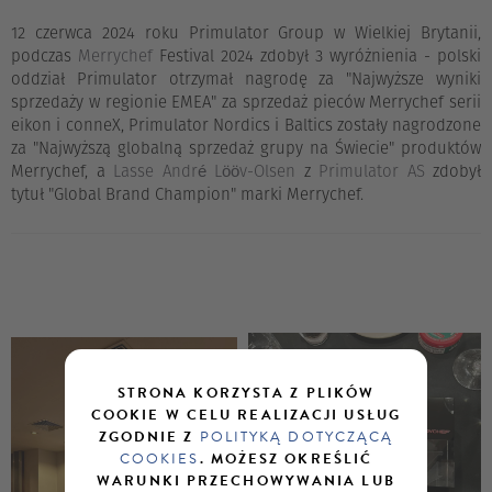
12 czerwca 2024 roku Primulator Group w Wielkiej Brytanii,
podczas
Merrychef
Festival 2024 zdobył 3 wyróżnienia - polski
oddział Primulator otrzymał nagrodę za "Najwyższe wyniki
sprzedaży w regionie EMEA" za sprzedaż pieców Merrychef serii
eikon i conneX, Primulator Nordics i Baltics zostały nagrodzone
za "Najwyższą globalną sprzedaż grupy na Świecie" produktów
Merrychef, a
Lasse André Lööv-Olsen
z
Primulator AS
zdobył
tytuł "Global Brand Champion" marki Merrychef.
STRONA KORZYSTA Z PLIKÓW
COOKIE W CELU REALIZACJI USŁUG
ZGODNIE Z
POLITYKĄ DOTYCZĄCĄ
COOKIES
. MOŻESZ OKREŚLIĆ
WARUNKI PRZECHOWYWANIA LUB